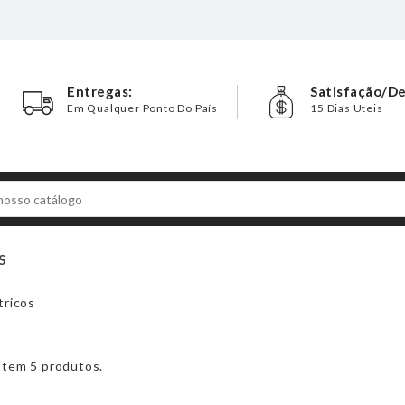
Entregas:
Satisfação/D
Em Qualquer Ponto Do País
15 Dias Uteis
S
tricos
stem 5 produtos.