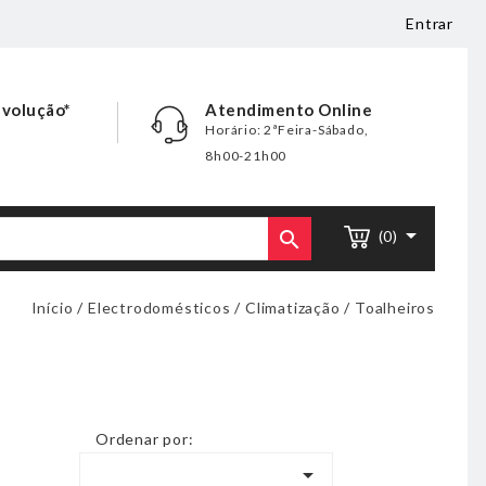
Entrar
evolução*
Atendimento Online
Horário: 2ªFeira-Sábado,
8h00-21h00


(0)
Início
Electrodomésticos
Climatização
Toalheiros
Ordenar por:
