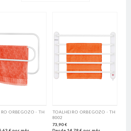
IRO ORBEGOZO - TH
TOALHEIRO ORBEGOZO - TH
8002
73,90 €
6,63 €
por mês
Desde
14,78 €
por mês