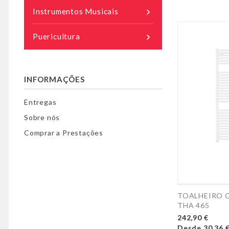
Instrumentos Musicais

Puericultura

INFORMAÇÕES
Entregas
Sobre nós
Comprar a Prestações
TOALHEIRO 
THA 465
242,90 €
Desde
30,36 