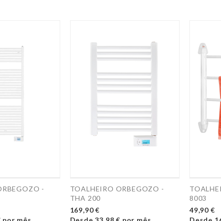
ORBEGOZO -
TOALHEIRO ORBEGOZO -
TOALHE
THA 200
8003
169,90 €
49,90 €
€
por mês
Desde
33,98 €
por mês
Desde
1