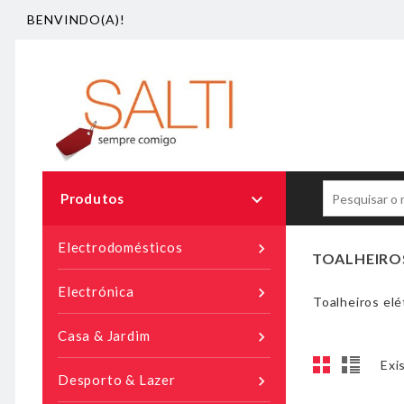
BENVINDO(A)!

Produtos
Electrodomésticos

TOALHEIRO
Electrónica

Toalheiros elé
Casa & Jardim

Exi
Desporto & Lazer
