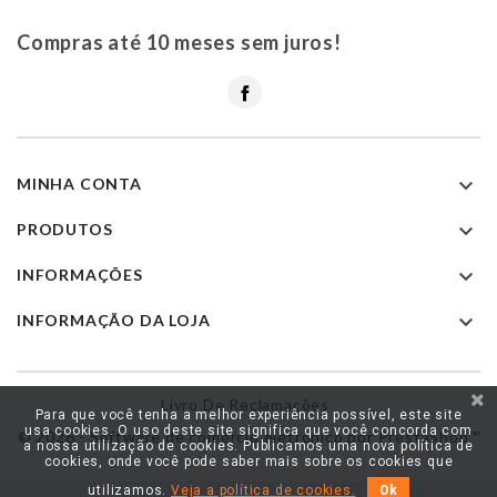
Compras até 10 meses sem juros!
Facebook

MINHA CONTA

PRODUTOS

INFORMAÇÕES

INFORMAÇÃO DA LOJA
Livro De Reclamações
Para que você tenha a melhor experiência possível, este site
usa cookies. O uso deste site significa que você concorda com
© 2026 - Software de comércio eletrónico por PrestaShop™
a nossa utilização de cookies. Publicamos uma nova política de
cookies, onde você pode saber mais sobre os cookies que
utilizamos.
Veja a política de cookies.
Ok