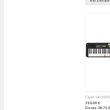
Ver Detalh
Casio LK-S2
310,00 €
Desde
38,75 