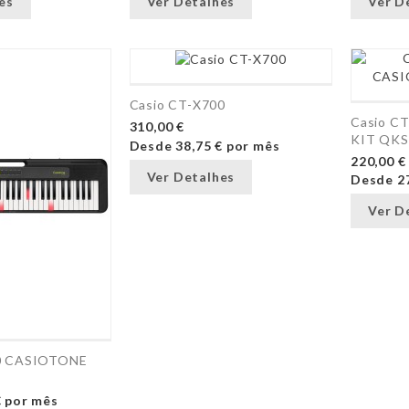
es
Ver Detalhes
Ver D
Casio CT-X700
Casio C
310,00 €
KIT QKS
Desde
38,75 €
por mês
220,00 €
Ver Detalhes
Desde
2
Ver D
50 CASIOTONE
€
por mês