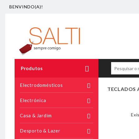
BENVINDO(A)!

Produtos
Electrodomésticos

TECLADOS
Electrónica

Exi
Casa & Jardim

Desporto & Lazer
