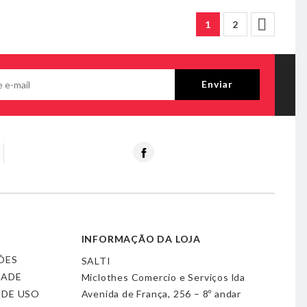

1
2
Facebook
INFORMAÇÃO DA LOJA
ÕES
SALTI
DADE
Miclothes Comercio e Serviços lda
 DE USO
Avenida de França, 256 – 8º andar