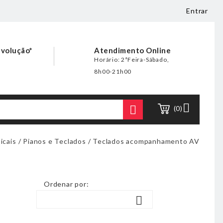
Entrar
evolução*
Atendimento Online
Horário: 2ªFeira-Sábado,
8h00-21h00


(0)
icais
Pianos e Teclados
Teclados acompanhamento AV
Ordenar por:
